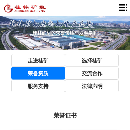
网
站
产
首
品
桂林矿机的荣誉资质与发明专利
解
页
中
决
新
心
方
闻
关
走进桂矿
选择桂矿
案
资
于
荣誉资质
交流合作
联
讯
服务支持
法律声明
桂
系
矿
我
们
荣誉证书