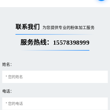
联系我们
为您提供专业的粉体加工服务
服务热线：15578398999
姓名：
电话：