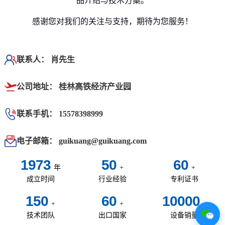
品介绍与技术方案。
感谢您对我们的关注与支持，期待为您服务！
联系人：
肖先生
公司地址：
桂林高铁经济产业园
联系手机：
15578398999
电子邮箱：
guikuang@guikuang.com
1973
50
60
年
+
+
成立时间
行业经验
专利证书
150
60
10000
+
+
+
技术团队
出口国家
设备销量